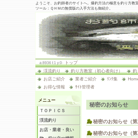
ようこそ、お釣師者のサイトへ。爆釣方法の極意を釣り方教
ツール：ＱＨＭの無償版の入手方法も御紹介。
-
トップ
a:8936 t:1 y:0
渓流釣り
釣り方教室（初心者向け）
釣
お店ご紹介
業者ご紹介
ﾘﾝｸ集
Hom
お得な情報
ｻｲﾄ管理者
メニュー
秘密のお知らせ
ＴＯＰＩＣＳ
渓流釣り
秘密のお知らせ（第
お店・業者・良い
秘密のお知らせ（第