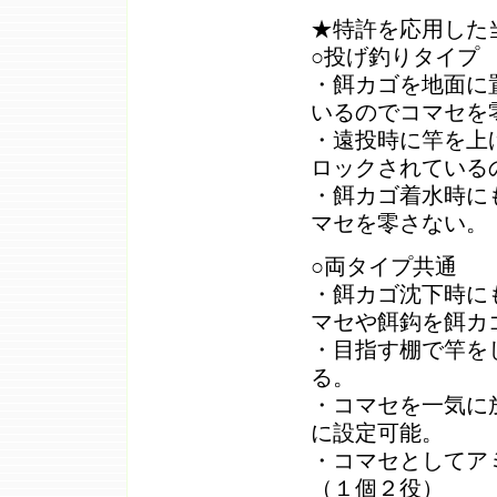
★特許を応用した
○投げ釣りタイプ
・餌カゴを地面に
いるのでコマセを
・遠投時に竿を上
ロックされている
・餌カゴ着水時に
マセを零さない。
○両タイプ共通
・餌カゴ沈下時に
マセや餌鈎を餌カ
・目指す棚で竿を
る。
・コマセを一気に
に設定可能。
・コマセとしてア
（１個２役）