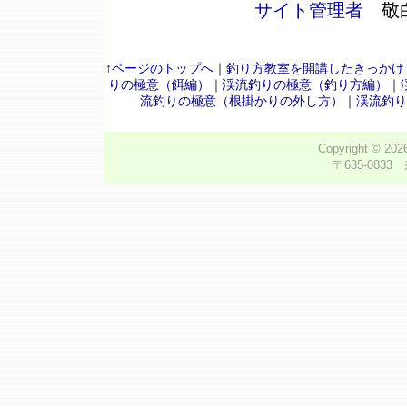
サイト管理者
敬
↑ページのトップへ
｜
釣り方教室を開講したきっかけ
りの極意（餌編）
｜
渓流釣りの極意（釣り方編）
｜
流釣りの極意（根掛かりの外し方）
｜
渓流釣り
Copyright © 20
〒635-0833 