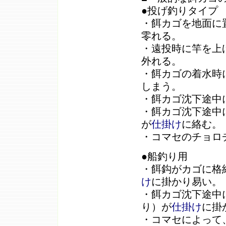
●投げ釣りタイプ
・餌カゴを地面に
零れる。
・遠投時に竿を上
外れる。
・餌カゴの着水時
しまう。
・餌カゴ沈下途中
・餌カゴ沈下途中
が
仕掛け
に絡む。
・コマセのチョロ
●船釣り用
・餌鈎がカゴに格
け
に掛かり易い。
・餌カゴ沈下途中
り）が
仕掛け
に掛
・コマセによって