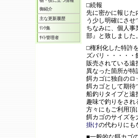
物・役に立つ情報
□続報
御紹介
先に密かに報じた
主な更新履歴
う少し明確にさせ
ちなみに、個人事
ﾘﾝｸ集
部』と致しました
ｻｲﾄ管理者
□権利化した特許
ズバリ・・・・・
販売されている遠
異なった箇所が特
餌カゴに独自のロ
餌カゴとして期待
船釣りタイプと遠
趣味で釣りをされ
方々にもご利用頂
餌カゴのサイズを
掛け
の代わりにも
■一般的な餌カゴ