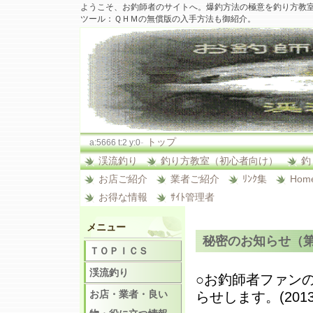
ようこそ、お釣師者のサイトへ。爆釣方法の極意を釣り方教
ツール：ＱＨＭの無償版の入手方法も御紹介。
-
トップ
a:5666 t:2 y:0
渓流釣り
釣り方教室（初心者向け）
釣
お店ご紹介
業者ご紹介
ﾘﾝｸ集
Hom
お得な情報
ｻｲﾄ管理者
メニュー
秘密のお知らせ（
ＴＯＰＩＣＳ
渓流釣り
○お釣師者ファン
お店・業者・良い
らせします。(2013/