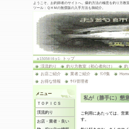
ようこそ、お釣師者のサイトへ。爆釣方法の極意を釣り方教
ツール：ＱＨＭの無償版の入手方法も御紹介。
-
トップ
a:15058 t:6 y:1
渓流釣り
釣り方教室（初心者向け）
釣
お店ご紹介
業者ご紹介
ﾘﾝｸ集
Hom
お得な情報
ｻｲﾄ管理者
メニュー
私が（勝手に）懇
ＴＯＰＩＣＳ
渓流釣り
ご利用にあたっては、営業
す。
お店・業者・良い