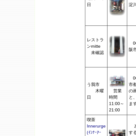
日
淀
レストラ
06
ンmitte
阪
未確認
06
う我市
市都
営業
木曜
の
時間
日
と
11:00～
ま
21:00
喫茶
Innerurge
左
(ｲﾝﾅｰｱｰ
す