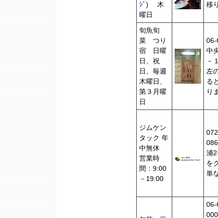
ｼﾞ)
木
移
曜日
旬魚旬
菜 つり
06
宿 日曜
中
日、祝
－
日、毎週
左
木曜日、
る
第３月曜
り
日
ジムケン
07
タック 年
08
中無休
浦2
営業時
を
間：9:00
単
－19:00
06
00