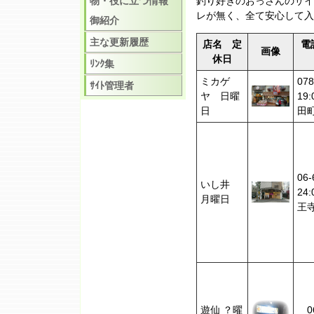
物・役に立つ情報
釣り好きのおっさんのサイ
レが無く、全て安心して入
御紹介
主な更新履歴
店名 定
電
画像
休日
ﾘﾝｸ集
ミカゲ
078
ｻｲﾄ管理者
ヤ 日曜
19
日
田町
06-
いし井
24
月曜日
王寺
遊仙 ？曜
06