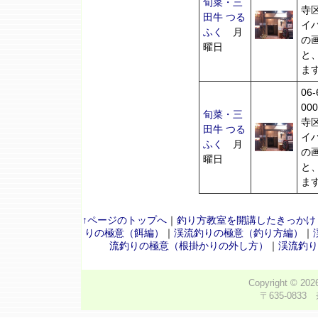
旬菜・三
寺区
田牛 つる
イ
ふく
月
の
曜日
と
ま
06
00
旬菜・三
寺区
田牛 つる
イ
ふく
月
の
曜日
と
ま
↑ページのトップへ
｜
釣り方教室を開講したきっかけ
りの極意（餌編）
｜
渓流釣りの極意（釣り方編）
｜
流釣りの極意（根掛かりの外し方）
｜
渓流釣り
Copyright © 20
〒635-0833 