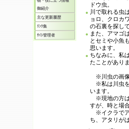
物・役に立つ情報
ドウ虫。
御紹介
川で取れる虫
主な更新履歴
ョロ、クロカ
の石裏を探し
ﾘﾝｸ集
また、アマゴ
ｻｲﾄ管理者
とセミや小魚
思います。
ちなみに、私
たことがあり
※川虫の画像
※私は川虫を
います。
※現地の方は
すが、時と場
※イクラでア
ち、アタリが