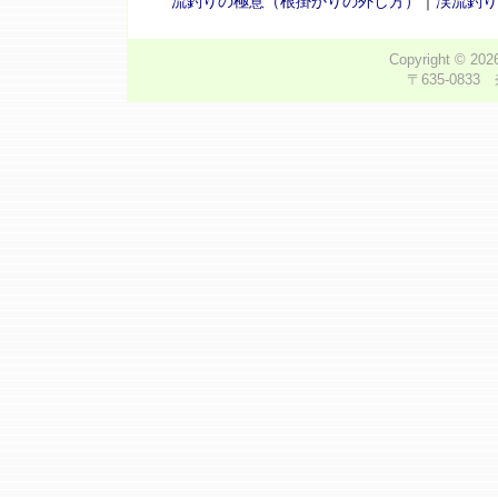
流釣りの極意（根掛かりの外し方）
｜
渓流釣り
Copyright © 20
〒635-0833 