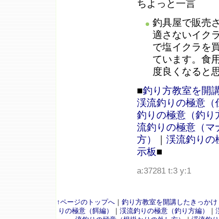
ちよっと一言
釣具屋で販売
適さないイク
で塩イクラを
ています。食
度良くなると
■
釣り方教室を開
渓流釣りの極意（
釣りの極意（釣り
流釣りの極意（マ
方）
｜
渓流釣りの
示板
■
a:37281 t:3 y:1
↑ページのトップへ
｜
釣り方教室を開講したきっかけ
りの極意（餌編）
｜
渓流釣りの極意（釣り方編）
｜