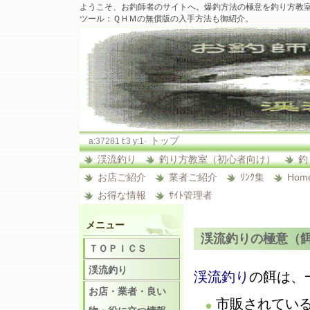
ようこそ、お釣師者のサイトへ。爆釣方法の極意を釣り方教
ツール：ＱＨＭの無償版の入手方法も御紹介。
-
トップ
a:37281 t:3 y:1
渓流釣り
釣り方教室（初心者向け）
釣
お店ご紹介
業者ご紹介
ﾘﾝｸ集
Hom
お得な情報
ｻｲﾄ管理者
メニュー
渓流釣りの極意（
ＴＯＰＩＣＳ
渓流釣り
渓流釣り
の餌は、
お店・業者・良い
市販されている