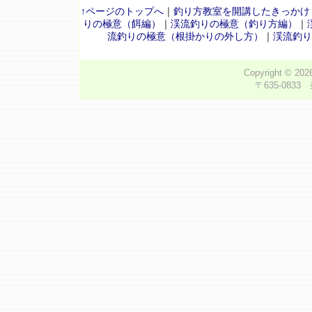
↑ページのトップへ
｜
釣り方教室を開講したきっかけ
りの極意（餌編）
｜
渓流釣りの極意（釣り方編）
｜
流釣りの極意（根掛かりの外し方）
｜
渓流釣り
Copyright © 20
〒635-0833 