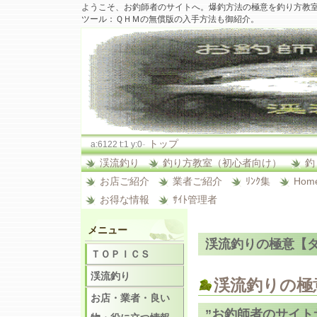
ようこそ、お釣師者のサイトへ。爆釣方法の極意を釣り方教
ツール：ＱＨＭの無償版の入手方法も御紹介。
-
トップ
a:6122 t:1 y:0
渓流釣り
釣り方教室（初心者向け）
釣
お店ご紹介
業者ご紹介
ﾘﾝｸ集
Hom
お得な情報
ｻｲﾄ管理者
メニュー
渓流釣りの極意【
ＴＯＰＩＣＳ
渓流釣り
渓流釣りの極
お店・業者・良い
”お釣師者のサイト