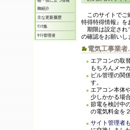
物・役に立つ情報
御紹介
このサイトでご紹
主な更新履歴
特得特得情報』を
ﾘﾝｸ集
期限は設定されて
ｻｲﾄ管理者
の確認をお願いし
電気工事業者
エアコンの取
もちろんメー
ビル管理の関
す。
エアコン本体
少しかかる場
節電を検討中
の電気料金を
サイト管理者