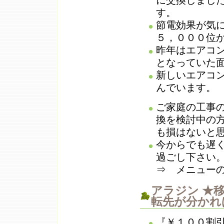
に交換しまし
す。
節電効果が気
５，０００位
昨年はエアコ
となっていた
新しいエアコ
んでいます。
ご家庭の工事
換を検討中の
も損はないと
今からでも遅
過ごし下さい
⇒ メニュー
アラジン
★移
転先が分かれ
『￥１００割