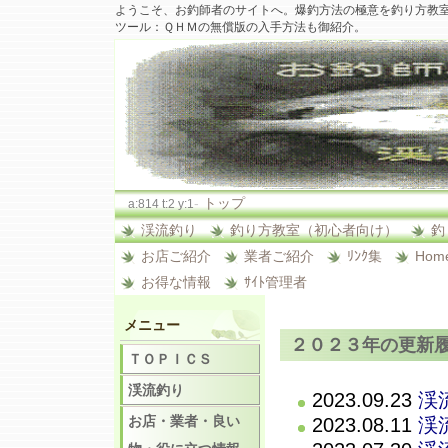
ようこそ、お釣師者のサイトへ。爆釣方法の極意を釣り方教
ツール：ＱＨＭの無償版の入手方法も御紹介。
-
トップ
a:814 t:2 y:1
渓流釣り
釣り方教室（初心者向け）
釣
お店ご紹介
業者ご紹介
ﾘﾝｸ集
Hom
お得な情報
ｻｲﾄ管理者
メニュー
２０２３年の更新
ＴＯＰＩＣＳ
渓流釣り
2023.09.23
渓
お店・業者・良い
2023.08.11
渓